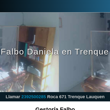
 Falbo Daniela en Trenqu
Llamar
2392500285
Roca 671 Trenque Lauquen
Gestoría Falbo